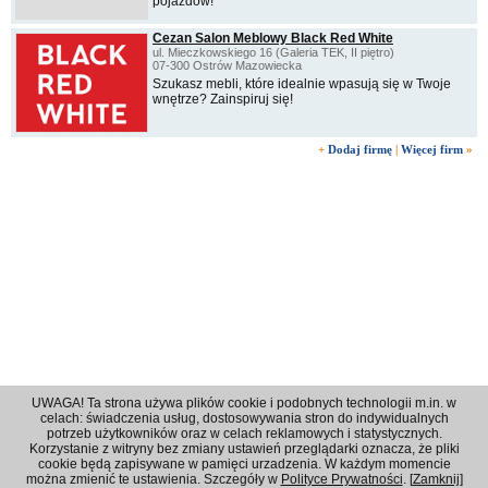
pojazdów!
Cezan Salon Meblowy Black Red White
ul. Mieczkowskiego 16 (Galeria TEK, II piętro)
07-300 Ostrów Mazowiecka
Szukasz mebli, które idealnie wpasują się w Twoje
wnętrze? Zainspiruj się!
+
Dodaj firmę
|
Więcej firm
»
UWAGA! Ta strona używa plików cookie i podobnych technologii m.in. w
celach: świadczenia usług, dostosowywania stron do indywidualnych
potrzeb użytkowników oraz w celach reklamowych i statystycznych.
Korzystanie z witryny bez zmiany ustawień przeglądarki oznacza, że pliki
Regulamin
|
Polityka prywatności
|
Reklama
|
Kontakt
cookie będą zapisywane w pamięci urzadzenia. W każdym momencie
można zmienić te ustawienia. Szczegóły w
Polityce Prywatności
. [
Zamknij
]
© 2001 - 2026 OPI Ostrowski Portal Internetowy - Wszystkie prawa zastrzeżone