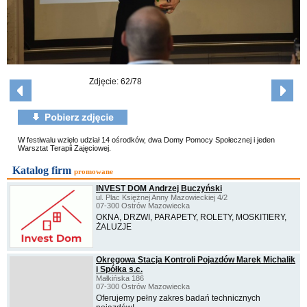
Zdjęcie: 62/78
W festiwalu wzięło udział 14 ośrodków, dwa Domy Pomocy Społecznej i jeden
Warsztat Terapii Zajęciowej.
Katalog firm
promowane
INVEST DOM Andrzej Buczyński
ul. Plac Księżnej Anny Mazowieckiej 4/2
07-300 Ostrów Mazowiecka
OKNA, DRZWI, PARAPETY, ROLETY, MOSKITIERY,
ŻALUZJE
Okręgowa Stacja Kontroli Pojazdów Marek Michalik
i Spółka s.c.
Małkińska 186
07-300 Ostrów Mazowiecka
Oferujemy pełny zakres badań technicznych