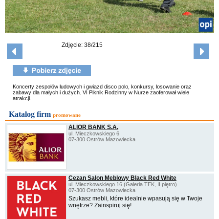
Zdjęcie: 38/215
Koncerty zespołów ludowych i gwiazd disco polo, konkursy, losowanie oraz
zabawy dla małych i dużych. VI Piknik Rodzinny w Nurze zaoferował wiele
atrakcji.
Katalog firm
promowane
ALIOR BANK S.A.
ul. Mieczkowskiego 6
07-300 Ostrów Mazowiecka
Cezan Salon Meblowy Black Red White
ul. Mieczkowskiego 16 (Galeria TEK, II piętro)
07-300 Ostrów Mazowiecka
Szukasz mebli, które idealnie wpasują się w Twoje
wnętrze? Zainspiruj się!