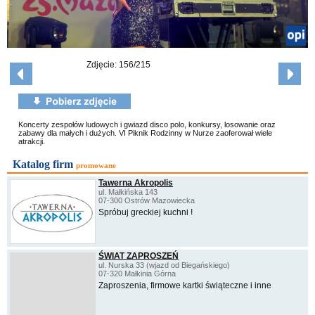
Zdjęcie: 156/215
Koncerty zespołów ludowych i gwiazd disco polo, konkursy, losowanie oraz
zabawy dla małych i dużych. VI Piknik Rodzinny w Nurze zaoferował wiele
atrakcji.
Katalog firm
promowane
Tawerna Akropolis
ul. Małkińska 143
07-300 Ostrów Mazowiecka
Spróbuj greckiej kuchni !
ŚWIAT ZAPROSZEŃ
ul. Nurska 33 (wjazd od Biegańskiego)
07-320 Małkinia Górna
Zaproszenia, firmowe kartki świąteczne i inne