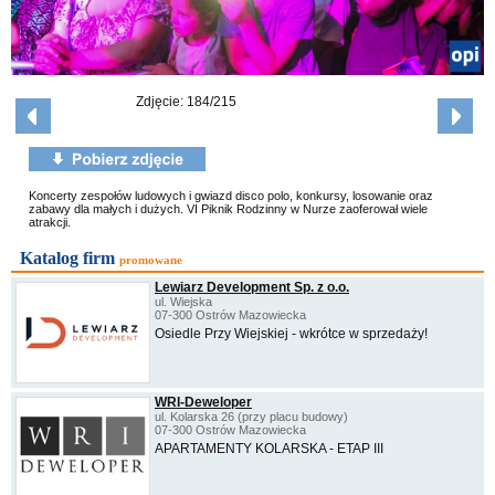
Zdjęcie: 184/215
Koncerty zespołów ludowych i gwiazd disco polo, konkursy, losowanie oraz
zabawy dla małych i dużych. VI Piknik Rodzinny w Nurze zaoferował wiele
atrakcji.
Katalog firm
promowane
Lewiarz Development Sp. z o.o.
ul. Wiejska
07-300 Ostrów Mazowiecka
Osiedle Przy Wiejskiej - wkrótce w sprzedaży!
WRI-Deweloper
ul. Kolarska 26 (przy placu budowy)
07-300 Ostrów Mazowiecka
APARTAMENTY KOLARSKA - ETAP III