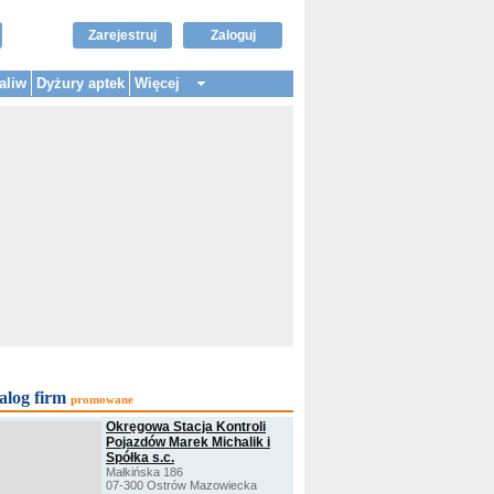
Zarejestruj
Zaloguj
aliw
Dyżury aptek
Więcej
alog firm
promowane
Okręgowa Stacja Kontroli
Pojazdów Marek Michalik i
Spółka s.c.
Małkińska 186
07-300 Ostrów Mazowiecka