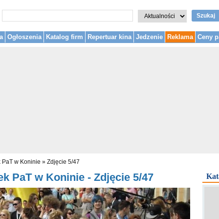
Szukaj
a
Ogłoszenia
Katalog firm
Repertuar kina
Jedzenie
Reklama
Ceny p
k PaT w Koninie
»
Zdjęcie 5/47
k PaT w Koninie - Zdjęcie 5/47
Kat