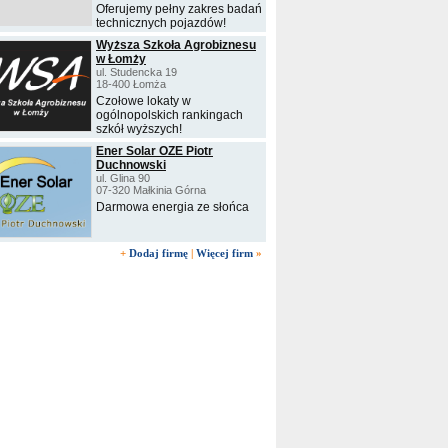
Oferujemy pełny zakres badań
technicznych pojazdów!
Wyższa Szkoła Agrobiznesu
w Łomży
ul. Studencka 19
18-400 Łomża
Czołowe lokaty w
ogólnopolskich rankingach
szkół wyższych!
Ener Solar OZE Piotr
Duchnowski
ul. Glina 90
07-320 Małkinia Górna
Darmowa energia ze słońca
+
Dodaj firmę
|
Więcej firm
»