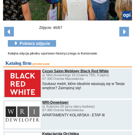
Zdjęcie: 46/67
Kolejna edycja pikniku sportowo-historycznego w Komorowie.
Katalog firm
promowane
Cezan Salon Meblowy Black Red White
ul. Mieczkowskiego 16 (Galeria TEK, II piętro)
07-300 Ostrów Mazowiecka
Szukasz mebli, które idealnie wpasują się w Twoje
wnętrze? Zainspiruj się!
WRI-Deweloper
ul. Kolarska 26 (przy placu budowy)
07-300 Ostrów Mazowiecka
APARTAMENTY KOLARSKA - ETAP III
Kwiaciarnia Orchidea