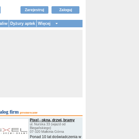
Zarejestruj
Zaloguj
aliw
Dyżury aptek
Więcej
alog firm
promowane
Pixel - okna, drzwi, bramy
ul. Nurska 33 (wjazd od
Biegańskiego)
07-320 Małkinia Górna
Ponad 10 lat doświadczenia w