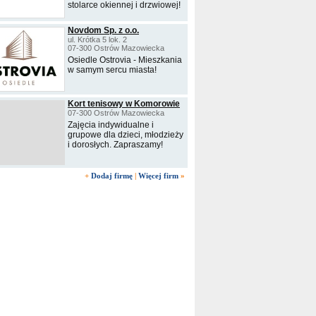
stolarce okiennej i drzwiowej!
Novdom Sp. z o.o.
ul. Krótka 5 lok. 2
07-300 Ostrów Mazowiecka
Osiedle Ostrovia - Mieszkania
w samym sercu miasta!
Kort tenisowy w Komorowie
07-300 Ostrów Mazowiecka
Zajęcia indywidualne i
grupowe dla dzieci, młodzieży
i dorosłych. Zapraszamy!
+
Dodaj firmę
|
Więcej firm
»