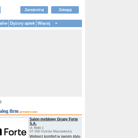
Zarejestruj
Zaloguj
aliw
Dyżury aptek
Więcej
5
alog firm
promowane
Salon meblowy Grupy Forte
S.A.
ul. Biała 1
07-300 Ostrów Mazowiecka
Wybierz komfort w swoim stylu