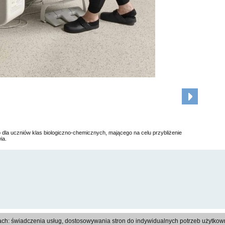
 dla uczniów klas biologiczno-chemicznych, mającego na celu przybliżenie
ia.
Regulamin
|
Polityka prywatności
|
Reklama
|
Kontakt
ach: świadczenia usług, dostosowywania stron do indywidualnych potrzeb użytkowni