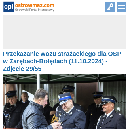
Przekazanie wozu strażackiego dla OSP
w Zarębach-Bolędach (11.10.2024) -
Zdjęcie 29/55