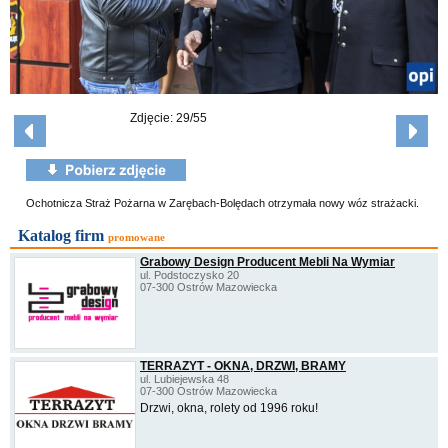
Zdjęcie: 29/55
Ochotnicza Straż Pożarna w Zarębach-Bolędach otrzymała nowy wóz strażacki.
Katalog firm
promowane
Grabowy Design Producent Mebli Na Wymiar
ul. Podstoczysko 20
07-300 Ostrów Mazowiecka
TERRAZYT - OKNA, DRZWI, BRAMY
ul. Lubiejewska 48
07-300 Ostrów Mazowiecka
Drzwi, okna, rolety od 1996 roku!