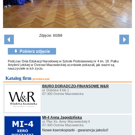
Zdjęcie: 60/88
Podczas Dnia Edukacji Narodowej w Szkole Podstawowej nr 4 im. 18. Pułku
Artylerii Lekkiej w Ostrowi Mazowieckiej uczniowie pokazali, jak ważni są
nauczyciele w ich życiu.
Katalog firm
promowane
BIURO DORADCZO-FINANSOWE W&R
ul. Duboisa 4 lok.1
07-300 Ostrów Mazowiecka
MI-4 Anna Jagodzińska
ul. Plac Ks. Anny Mazowieckiej 4
07-300 Ostrów Mazowiecka
Nowe kserokopiarki - gwarancja jakości!