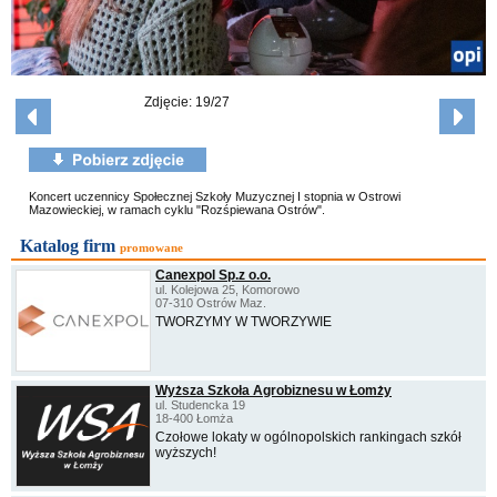
Zdjęcie: 19/27
Koncert uczennicy Społecznej Szkoły Muzycznej I stopnia w Ostrowi
Mazowieckiej, w ramach cyklu "Rozśpiewana Ostrów".
Katalog firm
promowane
Canexpol Sp.z o.o.
ul. Kolejowa 25, Komorowo
07-310 Ostrów Maz.
TWORZYMY W TWORZYWIE
Wyższa Szkoła Agrobiznesu w Łomży
ul. Studencka 19
18-400 Łomża
Czołowe lokaty w ogólnopolskich rankingach szkół
wyższych!