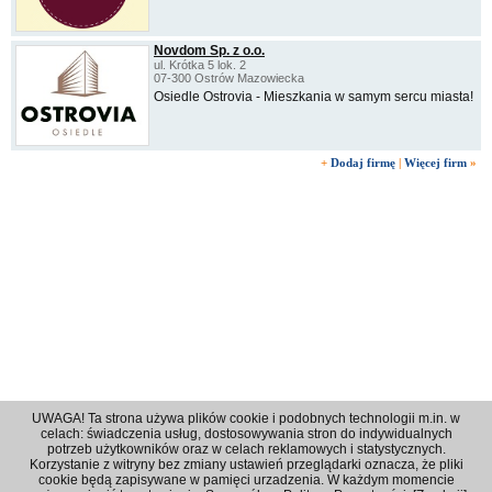
Novdom Sp. z o.o.
ul. Krótka 5 lok. 2
07-300 Ostrów Mazowiecka
Osiedle Ostrovia - Mieszkania w samym sercu miasta!
+
Dodaj firmę
|
Więcej firm
»
UWAGA! Ta strona używa plików cookie i podobnych technologii m.in. w
celach: świadczenia usług, dostosowywania stron do indywidualnych
potrzeb użytkowników oraz w celach reklamowych i statystycznych.
Korzystanie z witryny bez zmiany ustawień przeglądarki oznacza, że pliki
Regulamin
|
Polityka prywatności
|
Reklama
|
Kontakt
cookie będą zapisywane w pamięci urzadzenia. W każdym momencie