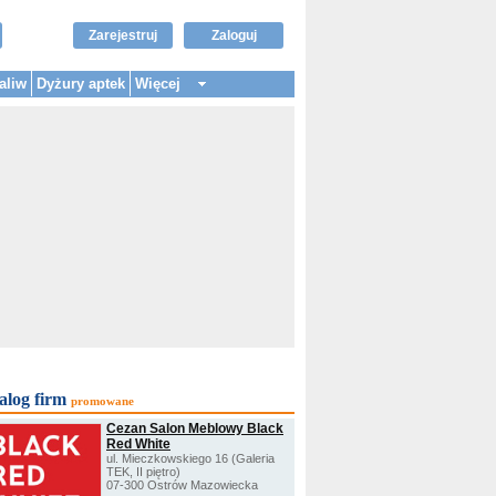
Zarejestruj
Zaloguj
aliw
Dyżury aptek
Więcej
alog firm
promowane
Cezan Salon Meblowy Black
Red White
ul. Mieczkowskiego 16 (Galeria
TEK, II piętro)
07-300 Ostrów Mazowiecka