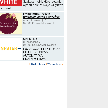
Szukasz mebli, które idealnie
wpasują się w Twoje wnętrze?
iruj się!
Kwiaciarnia, Poczta
Kwiatowa Jarek Kuczyński
ul. Armii Krajowej 10
07-300 Ostrów Mazowiecka
UNI-STER
ul. Wiosenna 7
07-300 Ostrów Mazowiecka
INSTALACJE ELEKTRYCZNE
I TELETECHNICZNE,
AUTOMATYKA
PRZEMYSŁOWA
+
Dodaj firmę
|
Więcej firm
»