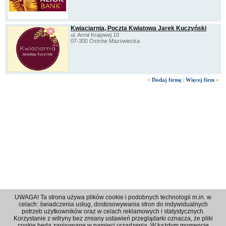
Kwiaciarnia, Poczta Kwiatowa Jarek Kuczyński
ul. Armii Krajowej 10
07-300 Ostrów Mazowiecka
+
Dodaj firmę
|
Więcej firm
»
UWAGA! Ta strona używa plików cookie i podobnych technologii m.in. w
celach: świadczenia usług, dostosowywania stron do indywidualnych
potrzeb użytkowników oraz w celach reklamowych i statystycznych.
Korzystanie z witryny bez zmiany ustawień przeglądarki oznacza, że pliki
Regulamin
|
Polityka prywatności
|
Reklama
|
Kontakt
cookie będą zapisywane w pamięci urzadzenia. W każdym momencie