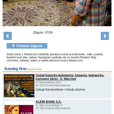
Zdjęcie: 37/59
Dzieci wraz z Rodzicami zwiedziły pomieszczenia przedszkola - sale, szatnie,
łazienki oraz plac zabaw. Następnie spotkały się ze swoimi Paniami. Były
rozmowy, zabawy, śpiew, a nawet pierwsze prace plastyczne.
Katalog firm
promowane
Usługi koparko-ładowarką, koparka, ładowarka,
transport ziemi - A. Warchoł
ul. Mazowiecka 44/1
07-310 Ostrów Mazowiecka
Usługi transportowe i roboty ziemne
ALIOR BANK S.A.
ul. Mieczkowskiego 6
07-300 Ostrów Mazowiecka