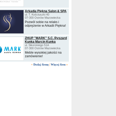
Arkadia Piękna Salon & SPA
ul. T. Kościuszki 40
07-300 Ostrów Mazowiecka
Pozwól sobie na relaks i
odprężenie w Arkadii Piękna!
ZHUP "MARK" S.C. Ryszard
Kunka Marcin Kunka
ul. Sikorskiego 51A
07-300 Ostrów Mazowiecka
Meble wysokiej jakości na
zamówienie!
+
Dodaj firmę
|
Więcej firm
»