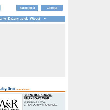
Zarejestruj
Zaloguj
aliw
Dyżury aptek
Więcej
alog firm
promowane
BIURO DORADCZO-
FINANSOWE W&R
ul. Duboisa 4 lok.1
07-300 Ostrów Mazowiecka