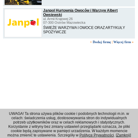
Janpol Hurtownia Owoców i Warzyw Albert
Owsiewski
ul. Armii Krajowej 26
07-300 Ostrów Mazowiecka
ŚWIEŻE WARZYWA I OWOCE ORAZ ARTYKUŁY
SPOŻYWCZE
+
Dodaj firmę
|
Więcej firm
»
UWAGA! Ta strona używa plików cookie i podobnych technologii m.in. w
celach: świadczenia usług, dostosowywania stron do indywidualnych
potrzeb użytkowników oraz w celach reklamowych i statystycznych.
Korzystanie z witryny bez zmiany ustawień przeglądarki oznacza, że pliki
Regulamin
|
Polityka prywatności
|
Reklama
|
Kontakt
cookie będą zapisywane w pamięci urzadzenia. W każdym momencie
można zmienić te ustawienia. Szczegóły w
Polityce Prywatności
. [
Zamknij
]
© 2001 - 2026 OPI Ostrowski Portal Internetowy - Wszystkie prawa zastrzeżone