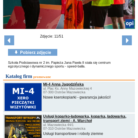
Zdjęcie: 11/51
Szkoła Podstawowa nr 2 im. Papieża Jana Pawła II stała się centrum
egzotycznego i dynamicznego sportu - speed-balla.
Katalog firm
promowane
MI-4 Anna Jagodzińska
ul. Plac Ks. Anny Mazowieckiej 4
07-300 Ostrów Mazowiecka
Nowe kserokopiarki - gwarancja jakości!
Usługi koparko-ładowarką, koparka, ładowarka,
transport ziemi - A. Warchoł
ul. Mazowiecka 44/1
07-310 Ostrów Mazowiecka
Usługi transportowe i roboty ziemne