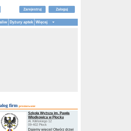
Zarejestruj
Zaloguj
aliw
Dyżury aptek
Więcej
alog firm
promowane
Szkoła Wyższa im. Pawła
Włodkowica w Płocku
Al. Kilińskiego 12
09-402 Płock
Dajemy więcej! Otwórz drzwi