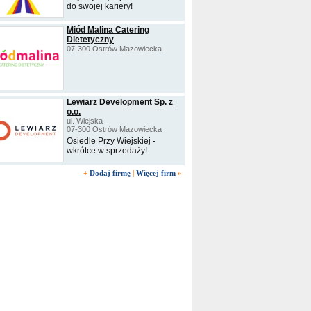
do swojej kariery!
Miód Malina Catering
Dietetyczny
07-300 Ostrów Mazowiecka
Lewiarz Development Sp. z
o.o.
ul. Wiejska
07-300 Ostrów Mazowiecka
Osiedle Przy Wiejskiej -
wkrótce w sprzedaży!
+
Dodaj firmę
|
Więcej firm
»