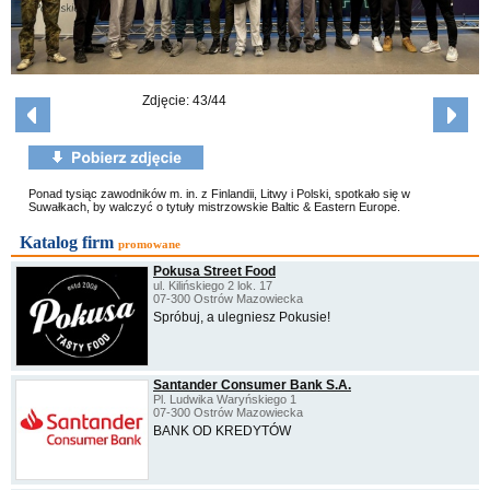
Zdjęcie: 43/44
Ponad tysiąc zawodników m. in. z Finlandii, Litwy i Polski, spotkało się w
Suwałkach, by walczyć o tytuły mistrzowskie Baltic & Eastern Europe.
Katalog firm
promowane
Pokusa Street Food
ul. Kilińskiego 2 lok. 17
07-300 Ostrów Mazowiecka
Spróbuj, a ulegniesz Pokusie!
Santander Consumer Bank S.A.
Pl. Ludwika Waryńskiego 1
07-300 Ostrów Mazowiecka
BANK OD KREDYTÓW