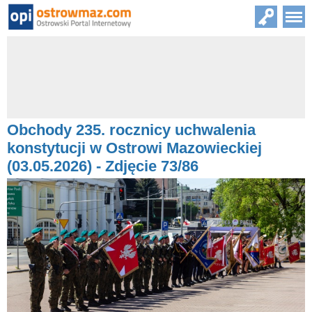
Obchody 235. rocznicy uchwalenia
konstytucji w Ostrowi Mazowieckiej
(03.05.2026) - Zdjęcie 73/86