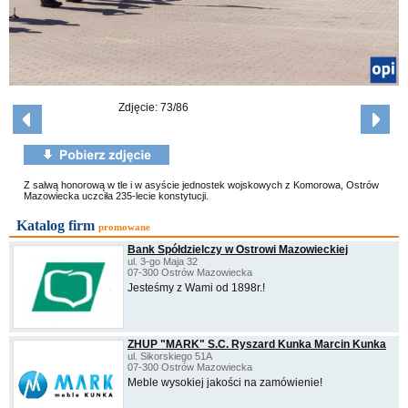
Zdjęcie: 73/86
Z salwą honorową w tle i w asyście jednostek wojskowych z Komorowa, Ostrów
Mazowiecka uczciła 235-lecie konstytucji.
Katalog firm
promowane
Bank Spółdzielczy w Ostrowi Mazowieckiej
ul. 3-go Maja 32
07-300 Ostrów Mazowiecka
Jesteśmy z Wami od 1898r.!
ZHUP "MARK" S.C. Ryszard Kunka Marcin Kunka
ul. Sikorskiego 51A
07-300 Ostrów Mazowiecka
Meble wysokiej jakości na zamówienie!