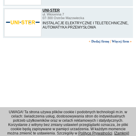
UNI-STER
ul. Wiosenna 7
07-300 Ostrów Mazowiecka
INSTALACJE ELEKTRYCZNE I TELETECHNICZNE,
AUTOMATYKA PRZEMYSŁOWA
+
Dodaj firmę
|
Więcej firm
»
UWAGA! Ta strona używa plików cookie i podobnych technologii m.in. w
celach: świadczenia usług, dostosowywania stron do indywidualnych
potrzeb użytkowników oraz w celach reklamowych i statystycznych.
Korzystanie z witryny bez zmiany ustawień przeglądarki oznacza, że pliki
Regulamin
|
Polityka prywatności
|
Reklama
|
Kontakt
cookie będą zapisywane w pamięci urzadzenia. W każdym momencie
można zmienić te ustawienia. Szczegóły w
Polityce Prywatności
. [
Zamknij
]
© 2001 - 2026 OPI Ostrowski Portal Internetowy - Wszystkie prawa zastrzeżone