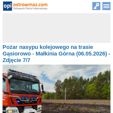
Pożar nasypu kolejowego na trasie
Gąsiorowo - Małkinia Górna (06.05.2026) -
Zdjęcie 7/7