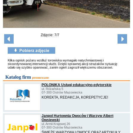
Zdjęcie: 7/7
Kilka ognisk pożaru wzdłuż torowiska wymagało natychmiastowej i
skoordynowanej interwencji służb. Dzięki sprawnej akcji strażaków sytuację
udało się szybko opanować, zanim ogień zagroził większemu obszarowi.
Katalog firm
promowane
POLONIKA Usługi edukacyjno-edytorskie
ul. Różańska 5
07-300 Ostrów Mazowiecka
KOREKTA, REDAKCJA, KOREPETYCJE!
Janpol Hurtownia Owoców i Warzyw Albert
Owsiewski
ul. Armii Krajowej 26
07-300 Ostrów Mazowiecka
ŚWIEŻE WARZYWA I OWOCE ORAZ ARTYKUŁY