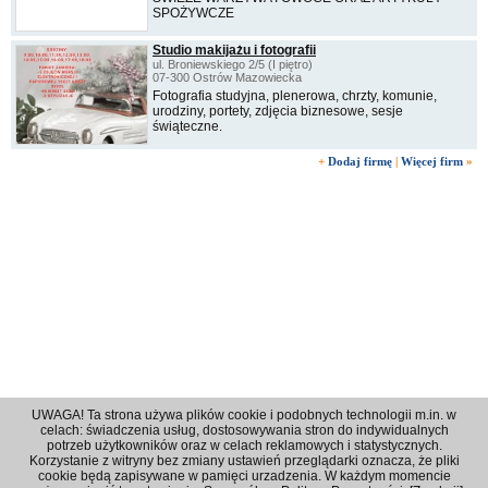
SPOŻYWCZE
Studio makijażu i fotografii
ul. Broniewskiego 2/5 (I piętro)
07-300 Ostrów Mazowiecka
Fotografia studyjna, plenerowa, chrzty, komunie,
urodziny, portety, zdjęcia biznesowe, sesje
świąteczne.
+
Dodaj firmę
|
Więcej firm
»
UWAGA! Ta strona używa plików cookie i podobnych technologii m.in. w
celach: świadczenia usług, dostosowywania stron do indywidualnych
potrzeb użytkowników oraz w celach reklamowych i statystycznych.
Korzystanie z witryny bez zmiany ustawień przeglądarki oznacza, że pliki
Regulamin
|
Polityka prywatności
|
Reklama
|
Kontakt
cookie będą zapisywane w pamięci urzadzenia. W każdym momencie