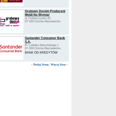
Grabowy Design Producent
Mebli Na Wymiar
ul. Podstoczysko 20
07-300 Ostrów Mazowiecka
Santander Consumer Bank
S.A.
Pl. Ludwika Waryńskiego 1
07-300 Ostrów Mazowiecka
BANK OD KREDYTÓW
+
Dodaj firmę
|
Więcej firm
»