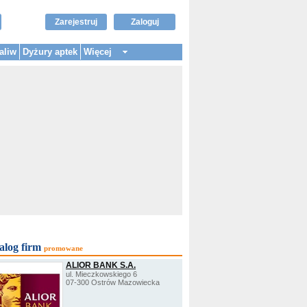
Zarejestruj
Zaloguj
aliw
Dyżury aptek
Więcej
alog firm
promowane
ALIOR BANK S.A.
ul. Mieczkowskiego 6
07-300 Ostrów Mazowiecka