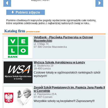
Pomimo chwilowych kaprysów pogody wydarzenie zgromadziło całe rodziny,
które wspólnie celebrowały jedno z najbardziej radosnych świąt w roku.
Katalog firm
promowane
VeloBank - Placówka Partnerska w Ostrowi
Mazowieckiej
ul. 3 Maja 74
07-300 Ostrów Mazowiecka
Wyższa Szkoła Agrobiznesu w Łomży
ul. Studencka 19
18-400 Łomża
Czołowe lokaty w ogólnopolskich rankingach szkół
wyższych!
Zespół Szkół Powiatowych im. Papieża Jana Pawła II
w Czerwinie
ul. Piastowska 23 A
07-407 Czerwin
Wszystkie szkoły są bezpłatne!!! Zapraszamy!!!