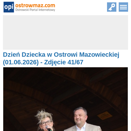
Dzień Dziecka w Ostrowi Mazowieckiej
(01.06.2026) - Zdjęcie 41/67