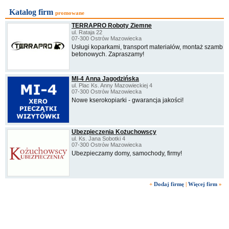
Katalog firm
promowane
TERRAPRO Roboty Ziemne
ul. Rataja 22
07-300 Ostrów Mazowiecka
Usługi koparkami, transport materiałów, montaż szamb
betonowych. Zapraszamy!
MI-4 Anna Jagodzińska
ul. Plac Ks. Anny Mazowieckiej 4
07-300 Ostrów Mazowiecka
Nowe kserokopiarki - gwarancja jakości!
Ubezpieczenia Kożuchowscy
ul. Ks. Jana Sobotki 4
07-300 Ostrów Mazowiecka
Ubezpieczamy domy, samochody, firmy!
+
Dodaj firmę
|
Więcej firm
»