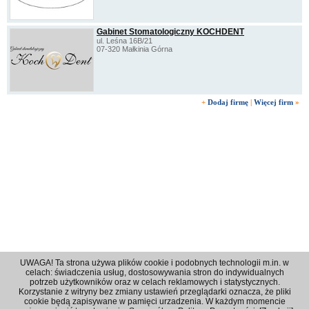
Gabinet Stomatologiczny KOCHDENT
ul. Leśna 16B/21
07-320 Małkinia Górna
+
Dodaj firmę
|
Więcej firm
»
UWAGA! Ta strona używa plików cookie i podobnych technologii m.in. w
celach: świadczenia usług, dostosowywania stron do indywidualnych
potrzeb użytkowników oraz w celach reklamowych i statystycznych.
Korzystanie z witryny bez zmiany ustawień przeglądarki oznacza, że pliki
Regulamin
|
Polityka prywatności
|
Reklama
|
Kontakt
cookie będą zapisywane w pamięci urzadzenia. W każdym momencie