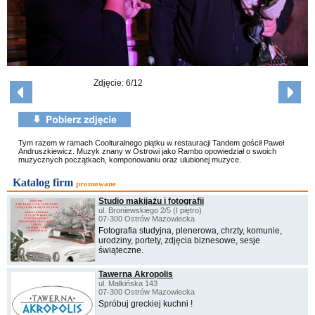
Zdjęcie: 6/12
Tym razem w ramach Coolturalnego piątku w restauracji Tandem gościł Paweł
Andruszkiewicz. Muzyk znany w Ostrowi jako Rambo opowiedział o swoich
muzycznych początkach, komponowaniu oraz ulubionej muzyce.
Katalog firm
promowane
Studio makijażu i fotografii
ul. Broniewskiego 2/5 (I piętro)
07-300 Ostrów Mazowiecka
Fotografia studyjna, plenerowa, chrzty, komunie,
urodziny, portety, zdjęcia biznesowe, sesje
świąteczne.
Tawerna Akropolis
ul. Małkińska 143
07-300 Ostrów Mazowiecka
Spróbuj greckiej kuchni !