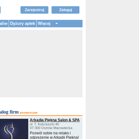
Zarejestruj
Zaloguj
aliw
Dyżury aptek
Więcej
alog firm
promowane
Arkadia Piękna Salon & SPA
ul. T. Kościuszki 40
07-300 Ostrów Mazowiecka
Pozwól sobie na relaks i
odprężenie w Arkadii Piękna!