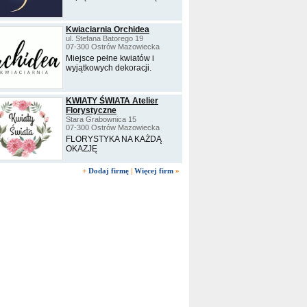
Kwiaciarnia Orchidea
ul. Stefana Batorego 19
07-300 Ostrów Mazowiecka
Miejsce pełne kwiatów i
wyjątkowych dekoracji.
KWIATY ŚWIATA Atelier
Florystyczne
Stara Grabownica 15
07-300 Ostrów Mazowiecka
FLORYSTYKA NA KAŻDĄ
OKAZJĘ
+
Dodaj firmę
|
Więcej firm
»