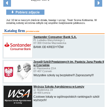
Już 10 lat w naszym mieście działa, bawiąc i ucząc, Teatr Scena Kotłownia. W
ostatnią sobotę września odbyło się wspólne świętowanie jubileuszu.
Katalog firm
promowane
Santander Consumer Bank S.A.
Pl. Ludwika Waryńskiego 1
07-300 Ostrów Mazowiecka
BANK OD KREDYTÓW
Zespół Szkół Powiatowych im. Papieża Jana Pawła II
w Czerwinie
ul. Piastowska 23 A
07-407 Czerwin
Wszystkie szkoły są bezpłatne!!! Zapraszamy!!!
Wyższa Szkoła Agrobiznesu w Łomży
ul. Studencka 19
18-400 Łomża
Czołowe lokaty w ogólnopolskich rankingach szkół
wyższych!