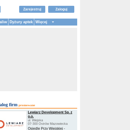
Zarejestruj
Zaloguj
aliw
Dyżury aptek
Więcej
alog firm
promowane
Lewiarz Development Sp. z
o.o.
ul. Wiejska
07-300 Ostrów Mazowiecka
Osiedle Przy Wiejskiej -