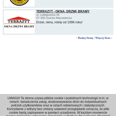
TERRAZYT - OKNA, DRZWI, BRAMY
ul. Lubiejewska 48
07-300 Ostrów Mazowiecka
Drzwi, okna, rolety od 1996 roku!
+
Dodaj firmę
|
Więcej firm
»
UWAGA! Ta strona używa plików cookie i podobnych technologii m.in. w
celach: świadczenia usług, dostosowywania stron do indywidualnych
potrzeb użytkowników oraz w celach reklamowych i statystycznych.
Korzystanie z witryny bez zmiany ustawień przeglądarki oznacza, że pliki
Regulamin
|
Polityka prywatności
|
Reklama
|
Kontakt
cookie będą zapisywane w pamięci urzadzenia. W każdym momencie