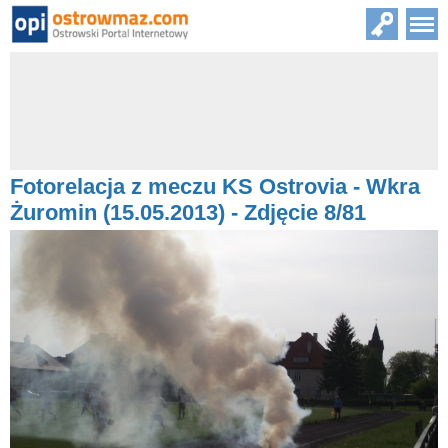
Fotorelacja z meczu KS Ostrovia - Wkra
Żuromin (15.05.2013) - Zdjęcie 8/81