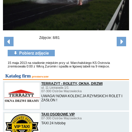
Zdjęcie: 8/81
15 maja 2013 na stadionie miejskim przy ul. Warchalskiego KS Ostrovia
zremisowała 0:00 z Wkrą Żuromin i spadła w ligowej tabeli na 9 miejsce.
Katalog firm
promowane
TERRAZYT - ROLETY, OKNA, DRZWI
ul. 11 Listopada 1/1
07-300 Ostrów Mazowiecka
UWAGA! NOWA KOLEKCJA RZYMSKICH ROLET I
ZASŁON !
TAXI OSOBOWE VIP
07-300 Ostrów Mazowiecka
TAXI 24 h/dobę