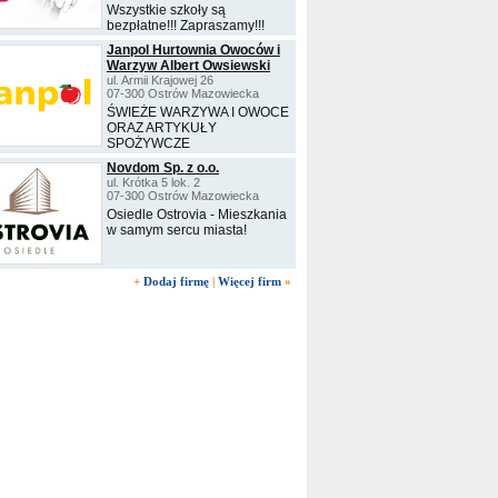
Wszystkie szkoły są
bezpłatne!!! Zapraszamy!!!
Janpol Hurtownia Owoców i
Warzyw Albert Owsiewski
ul. Armii Krajowej 26
07-300 Ostrów Mazowiecka
ŚWIEŻE WARZYWA I OWOCE
ORAZ ARTYKUŁY
SPOŻYWCZE
Novdom Sp. z o.o.
ul. Krótka 5 lok. 2
07-300 Ostrów Mazowiecka
Osiedle Ostrovia - Mieszkania
w samym sercu miasta!
+
Dodaj firmę
|
Więcej firm
»