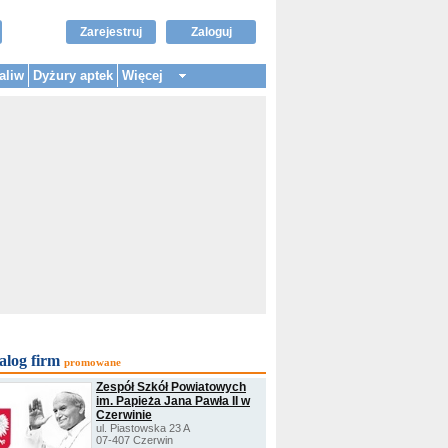
Zarejestruj
Zaloguj
aliw
Dyżury aptek
Więcej
alog firm
promowane
Zespół Szkół Powiatowych
im. Papieża Jana Pawła II w
Czerwinie
ul. Piastowska 23 A
07-407 Czerwin