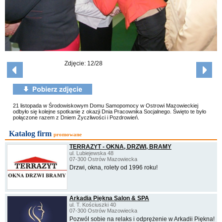
Zdjęcie: 12/28
21 listopada w Środowiskowym Domu Samopomocy w Ostrowi Mazowieckiej
odbyło się kolejne spotkanie z okazji Dnia Pracownika Socjalnego. Święto te było
połączone razem z Dniem Życzliwości i Pozdrowień.
Katalog firm
promowane
TERRAZYT - OKNA, DRZWI, BRAMY
ul. Lubiejewska 48
07-300 Ostrów Mazowiecka
Drzwi, okna, rolety od 1996 roku!
Arkadia Piękna Salon & SPA
ul. T. Kościuszki 40
07-300 Ostrów Mazowiecka
Pozwól sobie na relaks i odprężenie w Arkadii Piękna!