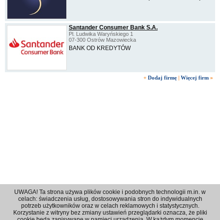
Santander Consumer Bank S.A.
Pl. Ludwika Waryńskiego 1
07-300 Ostrów Mazowiecka
BANK OD KREDYTÓW
+
Dodaj firmę
|
Więcej firm
»
UWAGA! Ta strona używa plików cookie i podobnych technologii m.in. w
celach: świadczenia usług, dostosowywania stron do indywidualnych
potrzeb użytkowników oraz w celach reklamowych i statystycznych.
Korzystanie z witryny bez zmiany ustawień przeglądarki oznacza, że pliki
Regulamin
|
Polityka prywatności
|
Reklama
|
Kontakt
cookie będą zapisywane w pamięci urzadzenia. W każdym momencie