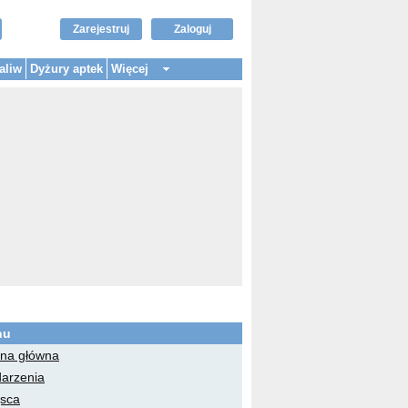
Zarejestruj
Zaloguj
aliw
Dyżury aptek
Więcej
nu
ona główna
arzenia
jsca