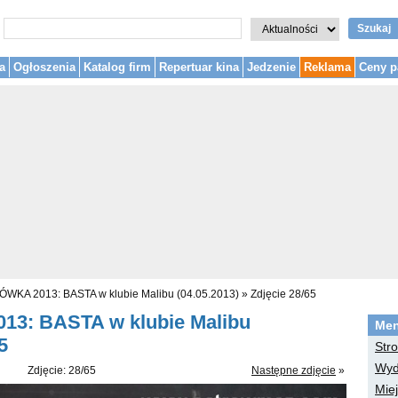
Szukaj
a
Ogłoszenia
Katalog firm
Repertuar kina
Jedzenie
Reklama
Ceny p
JÓWKA 2013: BASTA w klubie Malibu (04.05.2013)
»
Zdjęcie 28/65
13: BASTA w klubie Malibu
Me
5
Str
Wyd
Zdjęcie: 28/65
Następne zdjęcie
»
Mie