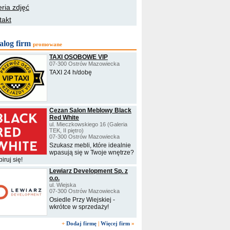
ria zdjęć
takt
alog firm
promowane
TAXI OSOBOWE VIP
07-300 Ostrów Mazowiecka
TAXI 24 h/dobę
Cezan Salon Meblowy Black
Red White
ul. Mieczkowskiego 16 (Galeria
TEK, II piętro)
07-300 Ostrów Mazowiecka
Szukasz mebli, które idealnie
wpasują się w Twoje wnętrze?
iruj się!
Lewiarz Development Sp. z
o.o.
ul. Wiejska
07-300 Ostrów Mazowiecka
Osiedle Przy Wiejskiej -
wkrótce w sprzedaży!
+
Dodaj firmę
|
Więcej firm
»