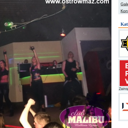
Gale
Kon
Kat
Zainsp