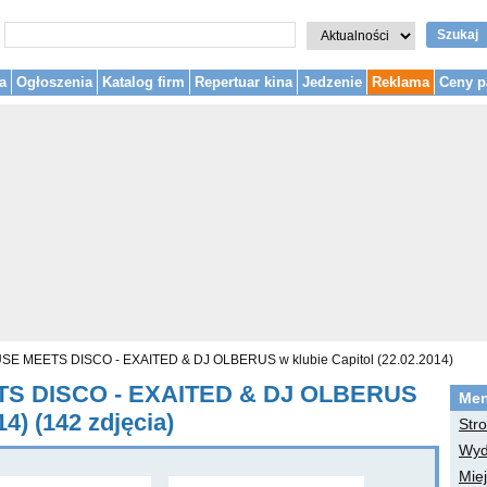
Szukaj
a
Ogłoszenia
Katalog firm
Repertuar kina
Jedzenie
Reklama
Ceny p
USE MEETS DISCO - EXAITED & DJ OLBERUS w klubie Capitol (22.02.2014)
ETS DISCO - EXAITED & DJ OLBERUS
Me
14) (142 zdjęcia)
Str
Wyd
Mie