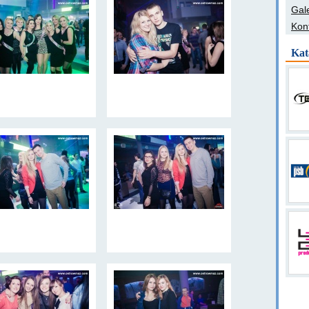
Gale
Kon
Kat