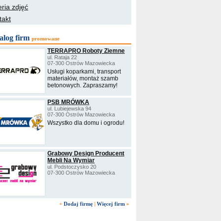
ria zdjęć
takt
alog firm
promowane
TERRAPRO Roboty Ziemne
ul. Rataja 22
07-300 Ostrów Mazowiecka
Usługi koparkami, transport
materiałów, montaż szamb
betonowych. Zapraszamy!
PSB MRÓWKA
ul. Lubiejewska 94
07-300 Ostrów Mazowiecka
Wszystko dla domu i ogrodu!
Grabowy Design Producent
Mebli Na Wymiar
ul. Podstoczysko 20
07-300 Ostrów Mazowiecka
+
Dodaj firmę
|
Więcej firm
»