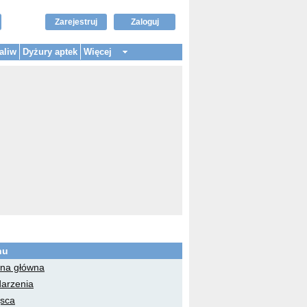
Zarejestruj
Zaloguj
aliw
Dyżury aptek
Więcej
nu
ona główna
arzenia
jsca