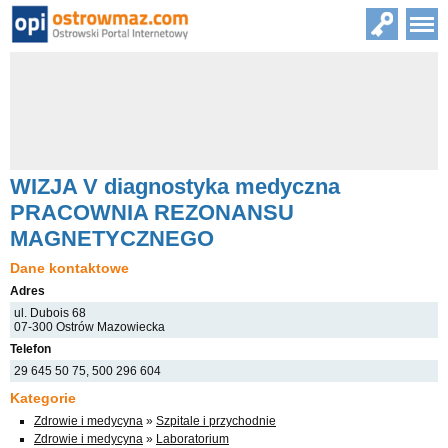
WIZJA V diagnostyka medyczna
PRACOWNIA REZONANSU
MAGNETYCZNEGO
Dane kontaktowe
Adres
ul. Dubois 68
07-300 Ostrów Mazowiecka
Telefon
29 645 50 75, 500 296 604
Kategorie
Zdrowie i medycyna
»
Szpitale i przychodnie
Zdrowie i medycyna
»
Laboratorium