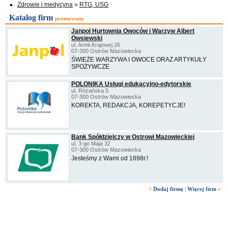
Zdrowie i medycyna
»
RTG, USG
Katalog firm
promowane
Janpol Hurtownia Owoców i Warzyw Albert
Owsiewski
ul. Armii Krajowej 26
07-300 Ostrów Mazowiecka
ŚWIEŻE WARZYWA I OWOCE ORAZ ARTYKUŁY
SPOŻYWCZE
POLONIKA Usługi edukacyjno-edytorskie
ul. Różańska 5
07-300 Ostrów Mazowiecka
KOREKTA, REDAKCJA, KOREPETYCJE!
Bank Spółdzielczy w Ostrowi Mazowieckiej
ul. 3-go Maja 32
07-300 Ostrów Mazowiecka
Jesteśmy z Wami od 1898r.!
+
Dodaj firmę
|
Więcej firm
»