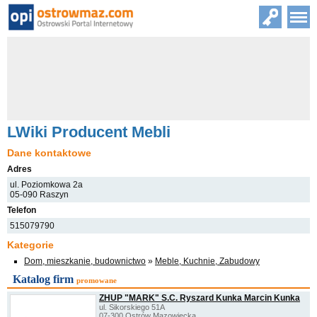
LWiki Producent Mebli
Dane kontaktowe
Adres
ul. Poziomkowa 2a
05-090 Raszyn
Telefon
515079790
Kategorie
Dom, mieszkanie, budownictwo
»
Meble, Kuchnie, Zabudowy
Katalog firm
promowane
ZHUP "MARK" S.C. Ryszard Kunka Marcin Kunka
ul. Sikorskiego 51A
07-300 Ostrów Mazowiecka