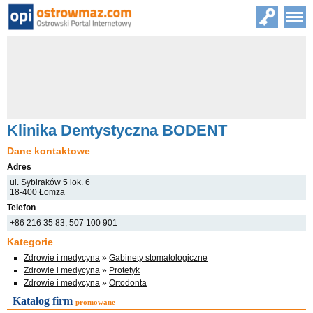
Klinika Dentystyczna BODENT
Dane kontaktowe
Adres
ul. Sybiraków 5 lok. 6
18-400 Łomża
Telefon
+86 216 35 83, 507 100 901
Kategorie
Zdrowie i medycyna
»
Gabinety stomatologiczne
Zdrowie i medycyna
»
Protetyk
Zdrowie i medycyna
»
Ortodonta
Katalog firm
promowane