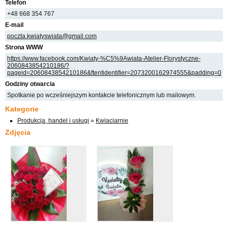
Telefon
+48 668 354 767
E-mail
poczta.kwiatyswiata@gmail.com
Strona WWW
https://www.facebook.com/Kwiaty-%C5%9Awiata-Atelier-Florystyczne-
2060843854210186/?
pageid=2060843854210186&ftentidentifier=2073200162974555&padding=0
Godziny otwarcia
Spotkanie po wcześniejszym kontakcie telefonicznym lub mailowym.
Kategorie
Produkcja, handel i usługi
»
Kwiaciarnie
Zdjęcia