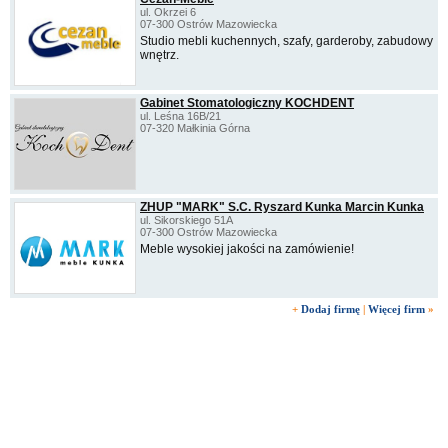
ul. Okrzei 6
07-300 Ostrów Mazowiecka
Studio mebli kuchennych, szafy, garderoby, zabudowy
wnętrz.
Gabinet Stomatologiczny KOCHDENT
ul. Leśna 16B/21
07-320 Małkinia Górna
ZHUP "MARK" S.C. Ryszard Kunka Marcin Kunka
ul. Sikorskiego 51A
07-300 Ostrów Mazowiecka
Meble wysokiej jakości na zamówienie!
+
Dodaj firmę
|
Więcej firm
»