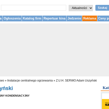
Szukaj
a
Ogłoszenia
Katalog firm
Repertuar kina
Jedzenie
Reklama
Ceny p
two
»
Instalacje centralnego ogrzewania
»
Z.U.H. SERWO Adam Uszyński
yński
Kat
SNY KONDENSACYJNY