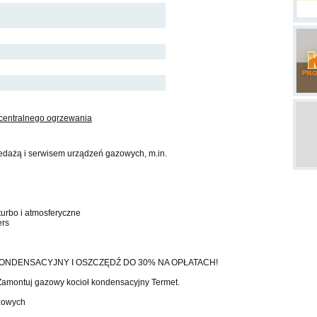
 centralnego ogrzewania
edażą i serwisem urządzeń gazowych, m.in.
turbo i atmosferyczne
ers
ONDENSACYJNY I OSZCZĘDŹ DO 30% NA OPŁATACH!
amontuj gazowy kocioł kondensacyjny Termet.
azowych