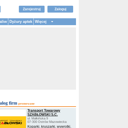
Zarejestruj
Zaloguj
aliw
Dyżury aptek
Więcej
alog firm
promowane
Transport Towarowy
SZABŁOWSKI S.C.
ul. Małkińska 9
07-300 Ostrów Mazowiecka
Koparki, kruszarki, wywrotki,