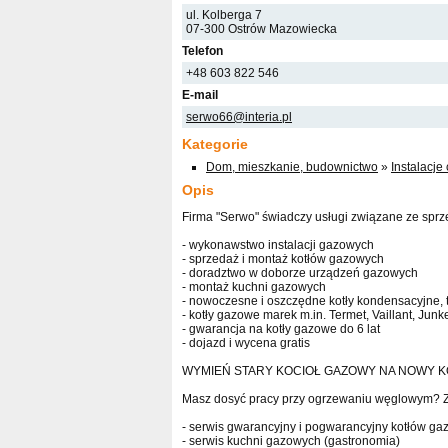
ul. Kolberga 7
07-300 Ostrów Mazowiecka
Telefon
+48 603 822 546
E-mail
serwo66@interia.pl
Kategorie
Dom, mieszkanie, budownictwo
»
Instalacje
Opis
Firma "Serwo" świadczy usługi związane ze sprz
- wykonawstwo instalacji gazowych
- sprzedaż i montaż kotłów gazowych
- doradztwo w doborze urządzeń gazowych
- montaż kuchni gazowych
- nowoczesne i oszczędne kotły kondensacyjne, 
- kotły gazowe marek m.in. Termet, Vaillant, Junk
- gwarancja na kotły gazowe do 6 lat
- dojazd i wycena gratis
WYMIEŃ STARY KOCIOŁ GAZOWY NA NOWY K
Masz dosyć pracy przy ogrzewaniu węglowym? Z
- serwis gwarancyjny i pogwarancyjny kotłów g
- serwis kuchni gazowych (gastronomia)