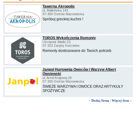
Tawerna Akropolis
ul. Małkińska 143
07-300 Ostrów Mazowiecka
Spróbuj greckiej kuchni !
TOROS Wykończenia Remonty
Uścianek Wielki 23
07-323 Zaręby Kościelne
Remonty dostosowane do Twoich potrzeb
Janpol Hurtownia Owoców i Warzyw Albert
Owsiewski
ul. Armii Krajowej 26
07-300 Ostrów Mazowiecka
ŚWIEŻE WARZYWA I OWOCE ORAZ ARTYKUŁY
SPOŻYWCZE
+
Dodaj firmę
|
Więcej firm
»