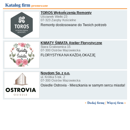
Katalog firm
promowane
TOROS Wykończenia Remonty
Uścianek Wielki 23
07-323 Zaręby Kościelne
Remonty dostosowane do Twoich potrzeb
KWIATY ŚWIATA Atelier Florystyczne
Stara Grabownica 15
07-300 Ostrów Mazowiecka
FLORYSTYKA NA KAŻDĄ OKAZJĘ
Novdom Sp. z o.o.
ul. Krótka 5 lok. 2
07-300 Ostrów Mazowiecka
Osiedle Ostrovia - Mieszkania w samym sercu miasta!
+
Dodaj firmę
|
Więcej firm
»