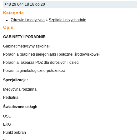
+48 29 644 18 18 do 20
Kategorie
Zdrowie i medycyna
»
Szpitale i przychodnie
Opis
GABINETY I PORADNIE:
Gabinet medycyny szkolnej
Poradnia (gabinet) pielęgniarki i położnej środowiskowej
Poradnia lakearza POZ dla dorosłych i dzieci
Poradnia ginekologiczno-położnicza
Specjalizacje:
Medycyna rodzinna
Pediatria
Świadczone usługi:
USG
EKG
Punkt pobrań