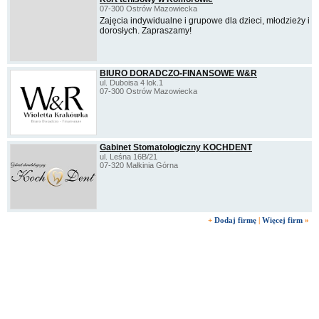
07-300 Ostrów Mazowiecka
Zajęcia indywidualne i grupowe dla dzieci, młodzieży i
dorosłych. Zapraszamy!
BIURO DORADCZO-FINANSOWE W&R
ul. Duboisa 4 lok.1
07-300 Ostrów Mazowiecka
Gabinet Stomatologiczny KOCHDENT
ul. Leśna 16B/21
07-320 Małkinia Górna
+
Dodaj firmę
|
Więcej firm
»