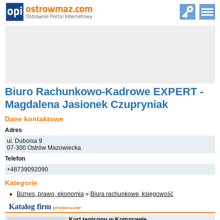
Biuro Rachunkowo-Kadrowe EXPERT -
Magdalena Jasionek Czupryniak
Dane kontaktowe
Adres
ul. Duboisa 9
07-300 Ostrów Mazowiecka
Telefon
+48739092090
Kategorie
Biznes, prawo, ekonomia
»
Biura rachunkowe, księgowość
Katalog firm
promowane
Kort tenisowy w Komorowie