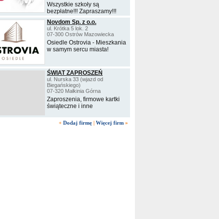
Wszystkie szkoły są
bezpłatne!!! Zapraszamy!!!
Novdom Sp. z o.o.
ul. Krótka 5 lok. 2
07-300 Ostrów Mazowiecka
Osiedle Ostrovia - Mieszkania
w samym sercu miasta!
ŚWIAT ZAPROSZEŃ
ul. Nurska 33 (wjazd od
Biegańskiego)
07-320 Małkinia Górna
Zaproszenia, firmowe kartki
świąteczne i inne
+
Dodaj firmę
|
Więcej firm
»