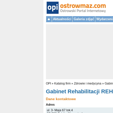
Aktualności
Galeria zdjęć
Wydarzeni
OPI
»
Katalog firm
»
Zdrowie i medycyna
»
Gabin
Gabinet Rehabilitacji R
Dane kontaktowe
Adres
ul. 3- Maja 67 lok.4