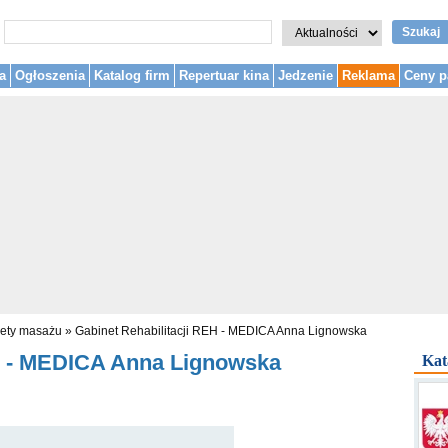
Szukaj
a
Ogłoszenia
Katalog firm
Repertuar kina
Jedzenie
Reklama
Ceny p
ety masażu
»
Gabinet Rehabilitacji REH - MEDICA Anna Lignowska
EH - MEDICA Anna Lignowska
Kat