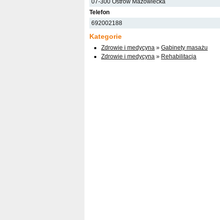
07-300 Ostrów Mazowiecka
Telefon
692002188
Kategorie
Zdrowie i medycyna
»
Gabinety masażu
Zdrowie i medycyna
»
Rehabilitacja