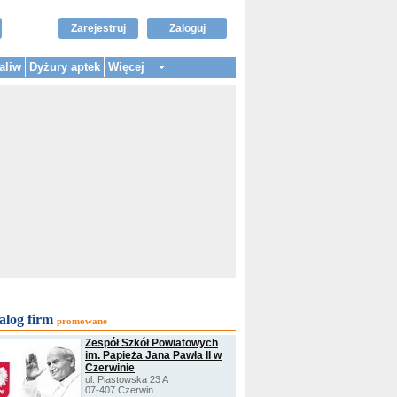
Zarejestruj
Zaloguj
aliw
Dyżury aptek
Więcej
alog firm
promowane
Zespół Szkół Powiatowych
im. Papieża Jana Pawła II w
Czerwinie
ul. Piastowska 23 A
07-407 Czerwin