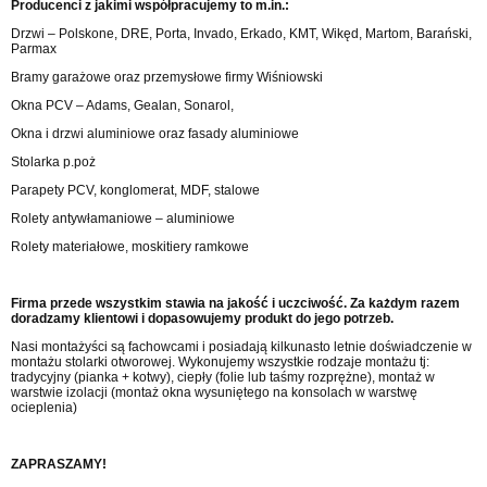
Producenci z jakimi współpracujemy to m.in.:
Drzwi – Polskone, DRE, Porta, Invado, Erkado, KMT, Wikęd, Martom, Barański,
Parmax
Bramy garażowe oraz przemysłowe firmy Wiśniowski
Okna PCV – Adams, Gealan, Sonarol,
Okna i drzwi aluminiowe oraz fasady aluminiowe
Stolarka p.poż
Parapety PCV, konglomerat, MDF, stalowe
Rolety antywłamaniowe – aluminiowe
Rolety materiałowe, moskitiery ramkowe
Firma przede wszystkim stawia na jakość i uczciwość. Za każdym razem
doradzamy klientowi i dopasowujemy produkt do jego potrzeb.
Nasi montażyści są fachowcami i posiadają kilkunasto letnie doświadczenie w
montażu stolarki otworowej. Wykonujemy wszystkie rodzaje montażu tj:
tradycyjny (pianka + kotwy), ciepły (folie lub taśmy rozprężne), montaż w
warstwie izolacji (montaż okna wysuniętego na konsolach w warstwę
ocieplenia)
ZAPRASZAMY!