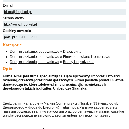
E-mail
biuro@fhupixel.pl
Strona WWW
http://www.fhupixel.pl
Godziny otwarcia
pon.-pt.: 08:00-16:00
Kategorie
Dom, mieszkanie, budownictwo
»
Drzwi, okna
Dom, mieszkanie, budownictwo
»
Firmy budowlane i remontowe
Dom, mieszkanie, budownictwo
»
Bramy i ogrodzenia
Opis
Firma Pixel jest firmą specjalizującą się w sprzedaży i montażu stolarki
okiennej, drzwiowej oraz bram garażowych. Firma posiada ponad 10 letnie
doświadczenie, które zdobywaliśmy pracując dla największych
developerów takich jak Kalter, Unibep czy Skańska.
Siedziba firmy znajduje w Małkini Górnej przy ul. Nurskiej 33 (wjazd od ul.
Biegańskiego – droga do Biedronki). Tutaj mogą Państwo zapoznać się z
naszymi powierzchniami wystawowymi oraz porozmawiać i wyjaśnić wszelkie
wątpliwości związane zarówno z asortymentem jak i jego montażem.