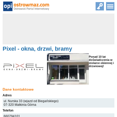
Pixel - okna, drzwi, bramy
Ponad 10 lat
doświadczenia w
stolarce okiennej i
drzwiowej!
Dane kontaktowe
Adres
ul. Nurska 33 (wjazd od Biegańskiego)
07-320 Małkinia Górna
Telefon
660794101