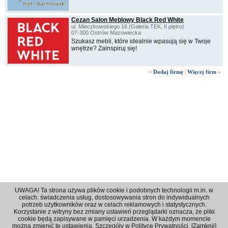
Cezan Salon Meblowy Black Red White
ul. Mieczkowskiego 16 (Galeria TEK, II piętro)
07-300 Ostrów Mazowiecka
Szukasz mebli, które idealnie wpasują się w Twoje
wnętrze? Zainspiruj się!
+
Dodaj firmę
|
Więcej firm
»
UWAGA! Ta strona używa plików cookie i podobnych technologii m.in. w
celach: świadczenia usług, dostosowywania stron do indywidualnych
potrzeb użytkowników oraz w celach reklamowych i statystycznych.
Korzystanie z witryny bez zmiany ustawień przeglądarki oznacza, że pliki
Regulamin
|
Polityka prywatności
|
Reklama
|
Kontakt
cookie będą zapisywane w pamięci urzadzenia. W każdym momencie
można zmienić te ustawienia. Szczegóły w
Polityce Prywatności
. [
Zamknij
]