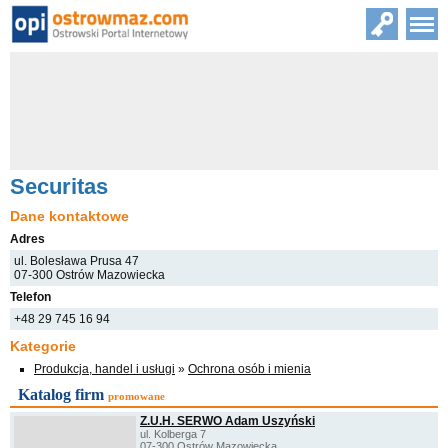
Securitas
Dane kontaktowe
Adres
ul. Bolesława Prusa 47
07-300 Ostrów Mazowiecka
Telefon
+48 29 745 16 94
Kategorie
Produkcja, handel i usługi
»
Ochrona osób i mienia
Katalog firm
promowane
Z.U.H. SERWO Adam Uszyński
ul. Kolberga 7
07-300 Ostrów Mazowiecka