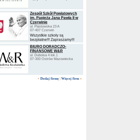
Zespół Szkół Powiatowych
im. Papieża Jana Pawła II w
Czerwinie
ul. Piastowska 23 A
07-407 Czerwin
Wszystkie szkoły są
bezpłatne!!! Zapraszamy!!!
BIURO DORADCZO-
FINANSOWE W&R
ul. Duboisa 4 lok.1
07-300 Ostrów Mazowiecka
+
Dodaj firmę
|
Więcej firm
»