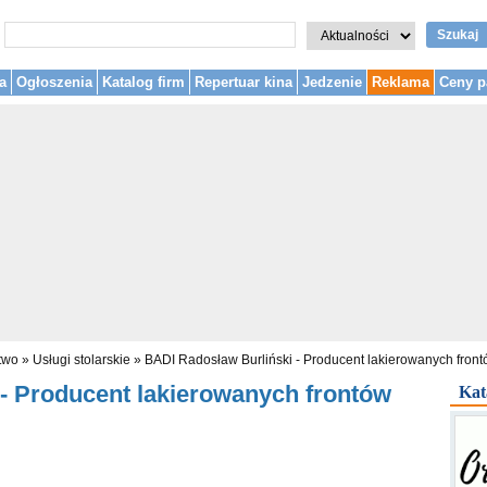
Szukaj
a
Ogłoszenia
Katalog firm
Repertuar kina
Jedzenie
Reklama
Ceny p
two
»
Usługi stolarskie
»
BADI Radosław Burliński - Producent lakierowanych fro
- Producent lakierowanych frontów
Kat