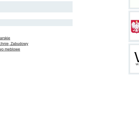
larskie
chnie, Zabudowy
two meblowe