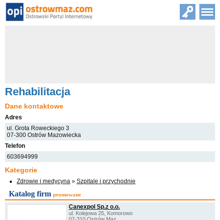
Rehabilitacja
Dane kontaktowe
Adres
ul. Grota Roweckiego 3
07-300 Ostrów Mazowiecka
Telefon
603694999
Kategorie
Zdrowie i medycyna
»
Szpitale i przychodnie
Katalog firm
promowane
Canexpol Sp.z o.o.
ul. Kolejowa 25, Komorowo
07-310 Ostrów Maz.