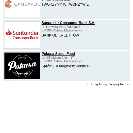
TWORZYMY W TWORZYWIE
Santander Consumer Bank S.A.
Pl. Ludwika Waryńskiego 1
07-300 Ostrów Mazowiecka
BANK OD KREDYTÓW
Pokusa Street Food
ul. Kilińskiego 2 lok. 17
07-300 Ostrów Mazowiecka
Spróbuj, a ulegniesz Pokusie!
+
Dodaj firmę
|
Więcej firm
»