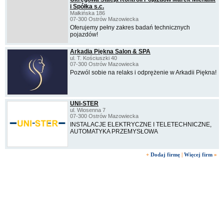
i Spółka s.c.
Małkińska 186
07-300 Ostrów Mazowiecka
Oferujemy pełny zakres badań technicznych
pojazdów!
Arkadia Piękna Salon & SPA
ul. T. Kościuszki 40
07-300 Ostrów Mazowiecka
Pozwól sobie na relaks i odprężenie w Arkadii Piękna!
UNI-STER
ul. Wiosenna 7
07-300 Ostrów Mazowiecka
INSTALACJE ELEKTRYCZNE I TELETECHNICZNE,
AUTOMATYKA PRZEMYSŁOWA
+
Dodaj firmę
|
Więcej firm
»