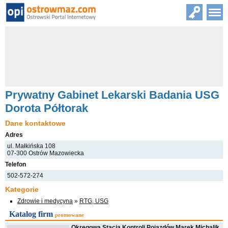
Prywatny Gabinet Lekarski Badania USG
Dorota Półtorak
Dane kontaktowe
Adres
ul. Małkińska 108
07-300 Ostrów Mazowiecka
Telefon
502-572-274
Kategorie
Zdrowie i medycyna
»
RTG, USG
Katalog firm
promowane
Okręgowa Stacja Kontroli Pojazdów Marek Michalik