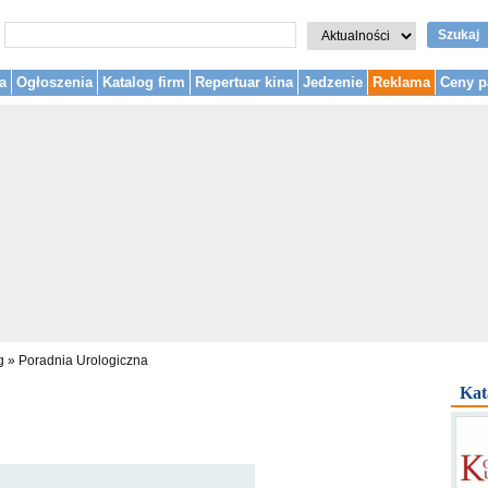
Szukaj
a
Ogłoszenia
Katalog firm
Repertuar kina
Jedzenie
Reklama
Ceny p
g
»
Poradnia Urologiczna
Kat