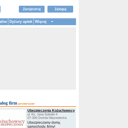
Zarejestruj
Zaloguj
aliw
Dyżury aptek
Więcej
alog firm
promowane
Ubezpieczenia Kożuchowscy
ul. Ks. Jana Sobotki 4
07-300 Ostrów Mazowiecka
Ubezpieczamy domy,
samochody, firmy!