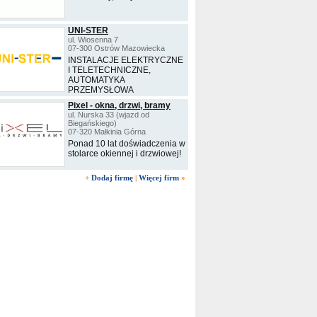
UNI-STER
ul. Wiosenna 7
07-300 Ostrów Mazowiecka
INSTALACJE ELEKTRYCZNE
I TELETECHNICZNE,
AUTOMATYKA
PRZEMYSŁOWA
Pixel - okna, drzwi, bramy
ul. Nurska 33 (wjazd od
Biegańskiego)
07-320 Małkinia Górna
Ponad 10 lat doświadczenia w
stolarce okiennej i drzwiowej!
+
Dodaj firmę
|
Więcej firm
»