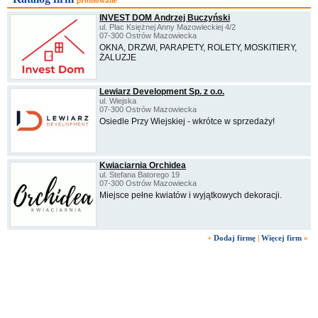
promowane
INVEST DOM Andrzej Buczyński
ul. Plac Księżnej Anny Mazowieckiej 4/2
07-300 Ostrów Mazowiecka
OKNA, DRZWI, PARAPETY, ROLETY, MOSKITIERY,
ŻALUZJE
Lewiarz Development Sp. z o.o.
ul. Wiejska
07-300 Ostrów Mazowiecka
Osiedle Przy Wiejskiej - wkrótce w sprzedaży!
Kwiaciarnia Orchidea
ul. Stefana Batorego 19
07-300 Ostrów Mazowiecka
Miejsce pełne kwiatów i wyjątkowych dekoracji.
+
Dodaj firmę
|
Więcej firm
»