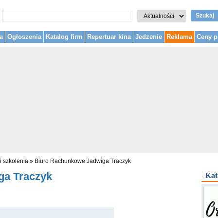
Szukaj
a
Ogłoszenia
Katalog firm
Repertuar kina
Jedzenie
Reklama
Ceny p
i szkolenia
»
Biuro Rachunkowe Jadwiga Traczyk
ga Traczyk
Kat