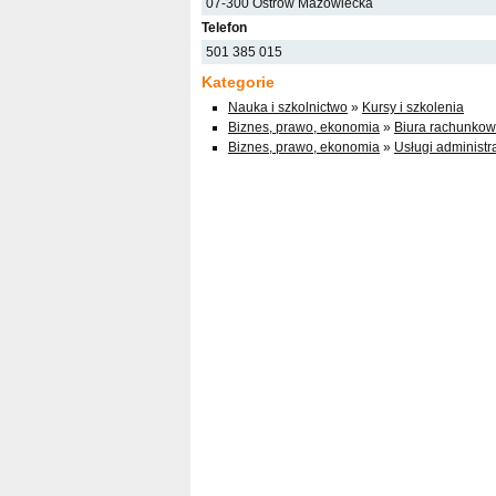
07-300 Ostrów Mazowiecka
Telefon
501 385 015
Kategorie
Nauka i szkolnictwo
»
Kursy i szkolenia
Biznes, prawo, ekonomia
»
Biura rachunkow
Biznes, prawo, ekonomia
»
Usługi administr