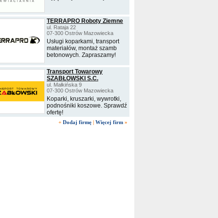
TERRAPRO Roboty Ziemne
ul. Rataja 22
07-300 Ostrów Mazowiecka
Usługi koparkami, transport
materiałów, montaż szamb
betonowych. Zapraszamy!
Transport Towarowy
SZABŁOWSKI S.C.
ul. Małkińska 9
07-300 Ostrów Mazowiecka
Koparki, kruszarki, wywrotki,
podnośniki koszowe. Sprawdź
ofertę!
+
Dodaj firmę
|
Więcej firm
»