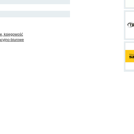
e, księgowość
acyjno-biurowe